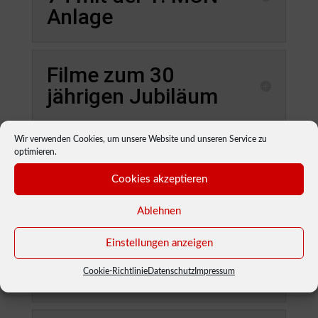
Anlage
Filme zum 30
jährigen Jubiläum
Wir verwenden Cookies, um unsere Website und unseren Service zu
Beitrag im Franken
optimieren.
Fernsehen
Cookies akzeptieren
Ablehnen
Zeitungsartikel
Einstellungen anzeigen
zum 30 jährigen
Jubiläum
Cookie-Richtlinie
Datenschutz
Impressum