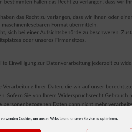
n bestimmten Fällen das Recht zu verlangen, dass wir I
 haben das Recht zu verlangen, dass wir Ihnen oder ein
nd maschinenlesebaren Format übermitteln.
ht, sich bei einer Aufsichtsbehörde zu beschweren. Zust
itsplatzes oder unseres Firmensitzes.
ilte Einwilligung zur Datenverarbeitung jederzeit zu wide
 Verarbeitung Ihrer Daten, die wir auf unser berechtigtes 
n. Sofern Sie von Ihrem Widerspruchsrecht Gebrauch ma
e personenbezogenen Daten dann nicht mehr verarbeiten
 schutzwürdige Gründe an der Datenverarbeitung Ihre 
 verwenden Cookies, um unsere Website und unseren Service zu optimieren.
aben Sie das jederzeitige Recht, der Verarbeitung Ih