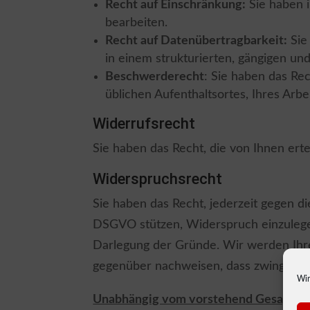
Recht auf Einschränkung:
Sie haben i
bearbeiten.
Recht auf Datenübertragbarkeit:
Sie
in einem strukturierten, gängigen u
Beschwerderecht
: Sie haben das Rec
üblichen Aufenthaltsortes, Ihres Arbe
Widerrufsrecht
Sie haben das Recht, die von Ihnen erte
Widerspruchsrecht
Sie haben das Recht, jederzeit gegen die
DSGVO stützen, Widerspruch einzulege
Darlegung der Gründe. Wir werden Ihr
gegenüber nachweisen, dass zwingende
Wir
Unabhängig vom vorstehend Gesagten, h