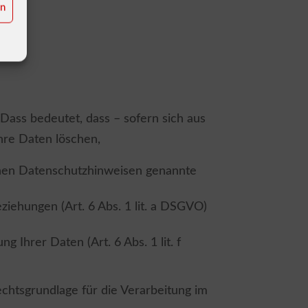
en
hen.
Dass bedeutet, dass – sofern sich aus
hre Daten löschen,
elnen Datenschutzhinweisen genannte
iehungen (Art. 6 Abs. 1 lit. a DSGVO)
 Ihrer Daten (Art. 6 Abs. 1 lit. f
htsgrundlage für die Verarbeitung im