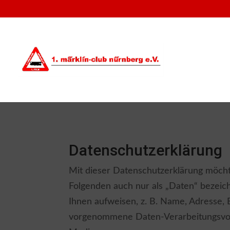
Datenschutzerklärung
Mit dieser Datenschutzerklärung möch
Folgenden auch nur als „Daten“ bezeic
Ihnen aufweisen, z. B. Name, Adresse, 
vorgenommene Daten-Verarbeitungsvorg