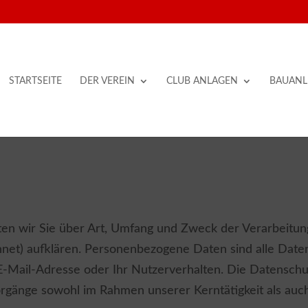
STARTSEITE
DER VEREIN
CLUB ANLAGEN
BAUANL
ten wir Sie über Art, Umfang und Zweck der Verarbeit
hnet) aufklären. Personenbezogene Daten sind alle Daten
E-Mail-Adresse oder Ihr Nutzerverhalten. Die Datenschutz
änge sowohl im Rahmen unserer Kerntätigkeit als auch 