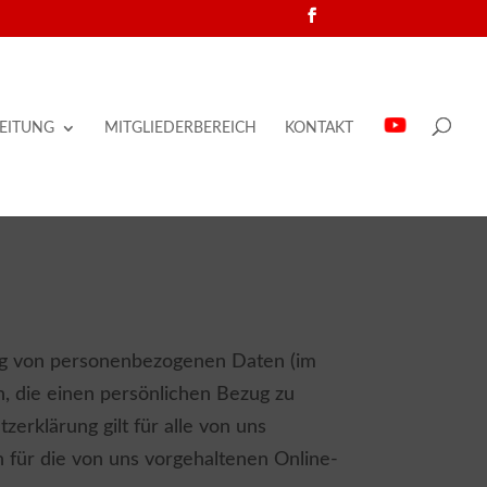
EITUNG
MITGLIEDERBEREICH
KONTAKT
ung von personenbezogenen Daten (im
, die einen persönlichen Bezug zu
erklärung gilt für alle von uns
für die von uns vorgehaltenen Online-