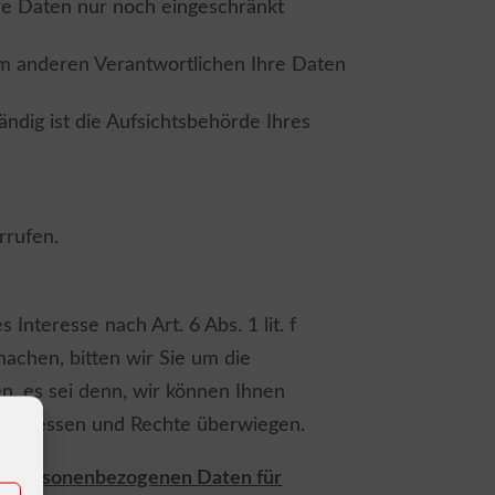
hre Daten nur noch eingeschränkt
em anderen Verantwortlichen Ihre Daten
ändig ist die Aufsichtsbehörde Ihres
rrufen.
Interesse nach Art. 6 Abs. 1 lit. f
chen, bitten wir Sie um die
, es sei denn, wir können Ihnen
Interessen und Rechte überwiegen.
rer personenbezogenen Daten für