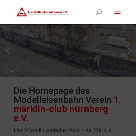
Die Homepage des
Modelleisenbahn Verein
1.
märklin-club nürnberg
e.V.
Der Modelleisenbahn-Verein für Märklin-