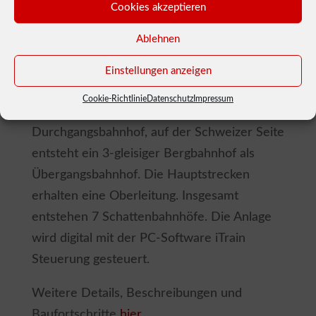
In unserem Clubraum 2 ist eine stationäre
Cookies akzeptieren
H0-Segmentanlage in der Größe von ca.
Ablehnen
40m² im Bau. Die Anlage hat das deutsch /
schweizerische Grenzgebiet der Epoche 3
Einstellungen anzeigen
und 4 zum Vorbild. Der Bahnhof auf der
Cookie-Richtlinie
Datenschutz
Impressum
deutschen Seite ist ein 5-gleisiger
Durchgangsbahnhof, auf der Schweizer Seite
entsteht ein 3-gleisiger Bergbahnhof als
Übergangsbahnhof. Die Hauptstrecken
erhalten eine Oberleitung. Insgesamt
entstehen 7 Schattenbahnhöfe. Die Anlage
wird digital mit der PC-Software iTrain
Steuerung gesteuert.
Weitere Details, Beschreibungen und
Baufortschritte
hier.