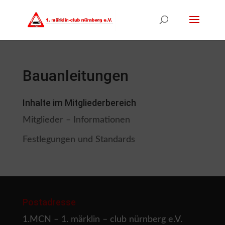
Bauanleitungen
Inhalte im Mitgliederbereich
Mitglieder – Informationen
Festlegungen und Standards
Postadresse
1.MCN – 1. märklin – club nürnberg e.V.