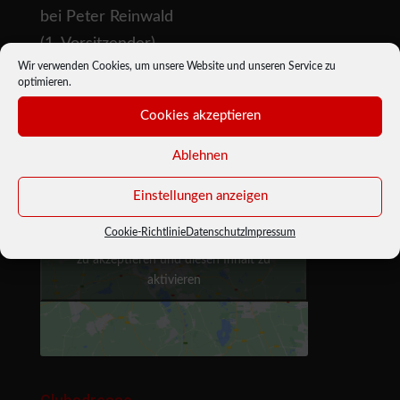
bei Peter Reinwald
(1. Vorsitzender)
Wir verwenden Cookies, um unsere Website und unseren Service zu
Steuerwald-Landmann-Str. 39
optimieren.
90491 Nürnberg
Cookies akzeptieren
Ablehnen
Einstellungen anzeigen
Cookie-Richtlinie
Datenschutz
Impressum
Bitte hier klicken, um die Marketing-Cookies
zu akzeptieren und diesen Inhalt zu
aktivieren